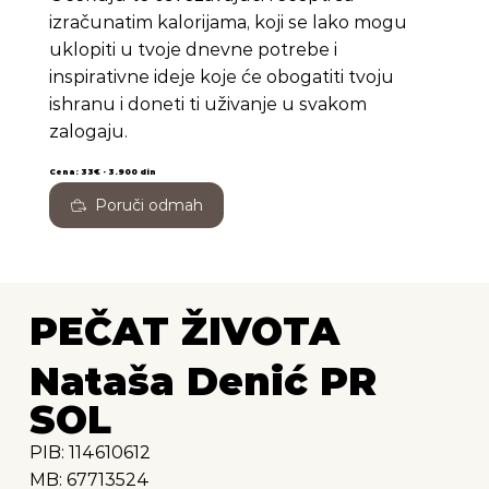
izračunatim kalorijama, koji se lako mogu
uklopiti u tvoje dnevne potrebe i
inspirativne ideje koje će obogatiti tvoju
ishranu i doneti ti uživanje u svakom
zalogaju.
Cena: 33€ - 3.900 din
Poruči odmah
PEČAT ŽIVOTA
Nataša Denić PR
SOL
PIB: 114610612
MB: 67713524