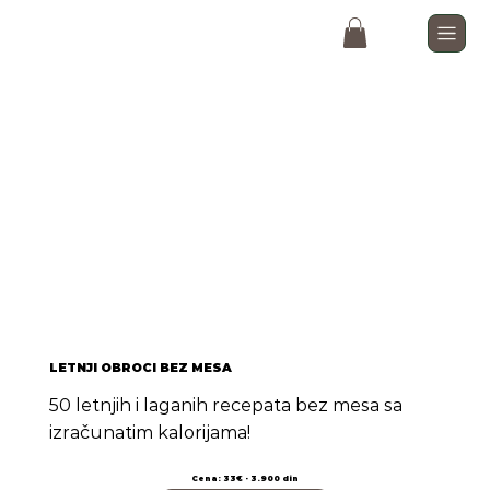
LETNJI OBROCI BEZ MESA
50 letnjih i laganih recepata bez mesa sa
izračunatim kalorijama!
Cena: 33€ - 3.900 din