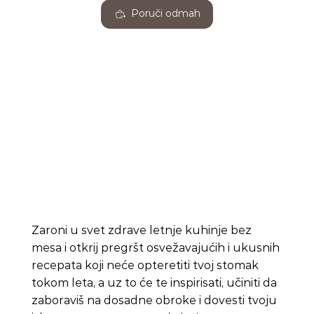
Poruči odmah
Zaroni u svet zdrave letnje kuhinje bez
mesa i otkrij pregršt osvežavajućih i ukusnih
recepata koji neće opteretiti tvoj stomak
tokom leta, a uz to će te inspirisati, učiniti da
zaboraviš na dosadne obroke i dovesti tvoju