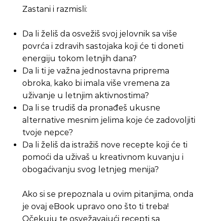
Zastani i razmisli:
Da li želiš da osvežiš svoj jelovnik sa više
povrća i zdravih sastojaka koji će ti doneti
energiju tokom letnjih dana?
Da li ti je važna jednostavna priprema
obroka, kako bi imala više vremena za
uživanje u letnjim aktivnostima?
Da li se trudiš da pronađeš ukusne
alternative mesnim jelima koje će zadovoljiti
tvoje nepce?
Da li želiš da istražiš nove recepte koji će ti
pomoći da uživaš u kreativnom kuvanju i
obogaćivanju svog letnjeg menija?
Ako si se prepoznala u ovim pitanjima, onda
je ovaj eBook upravo ono što ti treba!
Očekuju te osvežavajući recepti sa