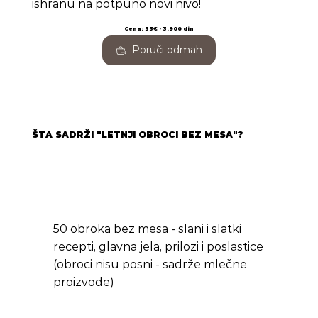
ishranu na potpuno novi nivo!
Cena: 33€ - 3.900 din
Poruči odmah
ŠTA SADRŽI "LETNJI OBROCI BEZ MESA"?
50 obroka bez mesa - slani i slatki
recepti, glavna jela, prilozi i poslastice
(obroci nisu posni - sadrže mlečne
proizvode)