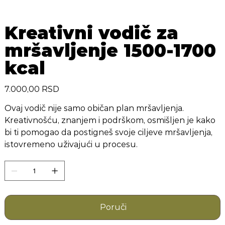
Kreativni vodič za
mršavljenje 1500-1700
kcal
Cijena
7.000,00 RSD
Ovaj vodič nije samo običan plan mršavljenja.
Kreativnošću, znanjem i podrškom, osmišljen je kako
bi ti pomogao da postigneš svoje ciljeve mršavljenja,
istovremeno uživajući u procesu.
Poruči