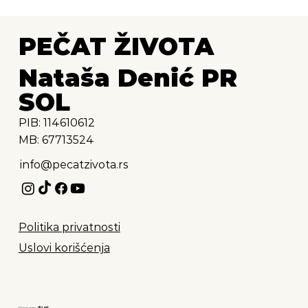
PEČAT ŽIVOTA
Nataša Denić PR
SOL
PIB: 114610612
MB: 67713524
info@pecatzivota.rs
Politika privatnosti
Uslovi korišćenja
Dizajn sajta:
dizart